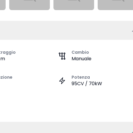
traggio
Cambio
km
Manuale
azione
Potenza
95CV / 70kW