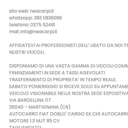
sito web: neacarpi.it

whatsapp: 393 0936099

telefono: 0375 52491

mail: info@neacarpi.it

AFFIDATEVI AI PROFESSIONISTI DELL’ USATO DA NOI T
NOSTRI VEICOLI.

DISPONIAMO DI UNA VASTA GAMMA DI VEICOLI COMME
FINANZIAMENTI IN SEDE A TASSI AGEVOLATI

TRASFERIMENTO DI PROPRIETA’ IN TEMPO REALE.

SABATO POMERIGGIO SI RICEVE SOLO SU APPUNTAME
VEICOLO VISIONABILE NELLA NOSTRA SEDE ESPOSITIVA:
VIA BARDELLINA 117

26040 – MARTIGNANA (CR)

AUTOCARRO FIAT DOBLO' CARGO SX CH1 AUTOCARRO KM
MOTORE 1.3 MJT 95 CV

TAGLIANDATO
