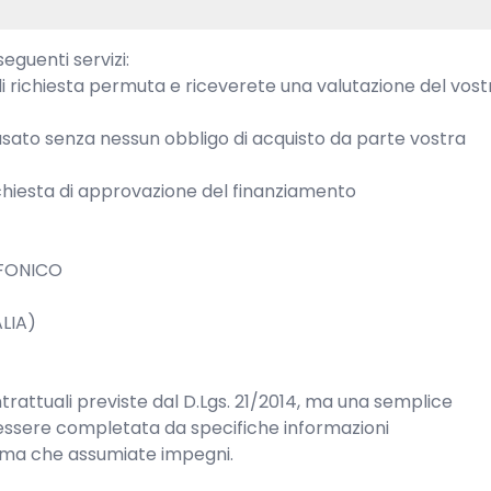
eguenti servizi:

 richiesta permuta e riceverete una valutazione del vostr
usato senza nessun obbligo di acquisto da parte vostra

ichiesta di approvazione del finanziamento

FONICO

IA)

attuali previste dal D.Lgs. 21/2014, ma una semplice 
essere completata da specifiche informazioni 
ima che assumiate impegni.
