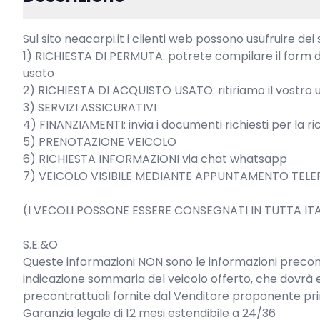
Sul sito neacarpi.it i clienti web possono usufruire dei s
1) RICHIESTA DI PERMUTA: potrete compilare il form di
usato

2) RICHIESTA DI ACQUISTO USATO: ritiriamo il vostro 
3) SERVIZI ASSICURATIVI

4) FINANZIAMENTI: invia i documenti richiesti per la r
5) PRENOTAZIONE VEICOLO

6) RICHIESTA INFORMAZIONI via chat whatsapp

7) VEICOLO VISIBILE MEDIANTE APPUNTAMENTO TELE
(I VECOLI POSSONE ESSERE CONSEGNATI IN TUTTA ITAL
S.E.&O

Queste informazioni NON sono le informazioni precontr
indicazione sommaria del veicolo offerto, che dovrà 
precontrattuali fornite dal Venditore proponente pr
Garanzia legale di 12 mesi estendibile a 24/36
