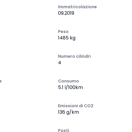
Immatricolazione
09.2019
Peso
1485 kg
Numero cilindri
4
e
Consumo
5.1 l/100km
Emissioni di CO2
136 g/km
Posti