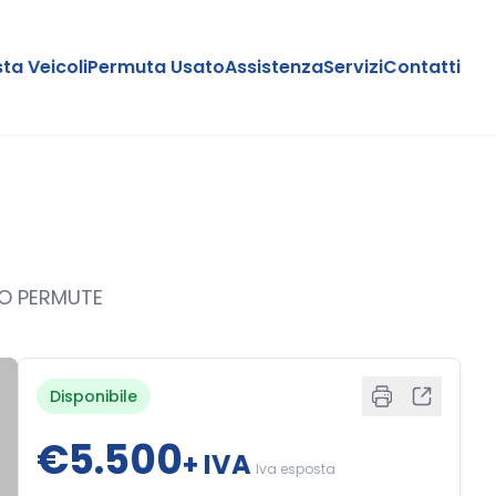
sta Veicoli
Permuta Usato
Assistenza
Servizi
Contatti
MO PERMUTE
Disponibile
€5.500
+ IVA
Iva esposta